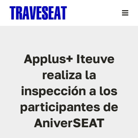
Saltar
al
Togg
contenido
Navi
La Asociación
Applus+ Iteuve
Ediciones
realiza la
Patrocinadores / Colaboradores
inspección a los
Colabora
participantes de
Noticias
AniverSEAT
Contacto