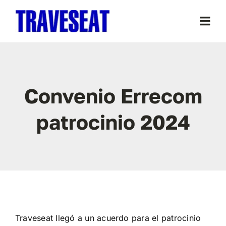
Saltar
al
Togg
contenido
Navi
La Asociación
Convenio Errecom
Ediciones
patrocinio 2024
Patrocinadores / Colaboradores
Colabora
Noticias
Traveseat llegó a un acuerdo para el patrocinio
Contacto